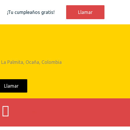
¡Tu cumpleaños gratis!
Llamar
– La Palmita, Ocaña, Colombia
Llamar
Contáctanos por
WhatsApp