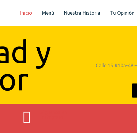
Inicio
Menú
Nuestra Historia
Tu Opinión
ad y
or
Calle 15 #10a-48 
Síguenos en
Instagram