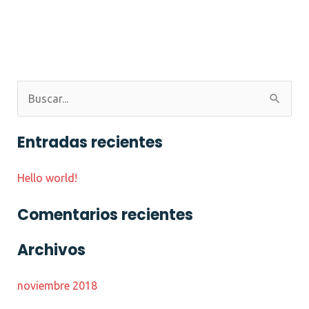
B
u
Entradas recientes
s
c
Hello world!
a
Comentarios recientes
r
p
Archivos
o
r
noviembre 2018
: